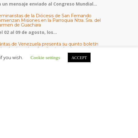
n un mensaje enviado al Congreso Mundial...
eminaristas de la Diócesis de San Fernando
mienzan Misiones en la Parroquia Ntra. Sra. del
armen de Guachara
l 02 al 09 de agosto, los...
áritas de Venezuela presenta su quinto boletín
bre la atención a familias tras los terremotos
áritas de Venezuela publicó este martes 4...
if you wish.
Cookie settings
ACCEPT
omisión Episcopal de Vida Consagrada por la
ornada Pro Orantibus: La vida contemplativa,
estimonio de fe y esperanza en Venezuela
a Iglesia en Venezuela celebra este jueves...
ATEGORÍAS
V Noticias
omunicado