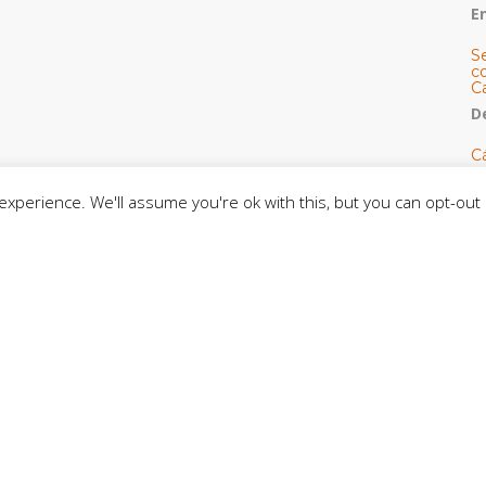
E
S
co
C
De
C
so
C
xperience. We'll assume you're ok with this, but you can opt-out 
C
J
t
L
C
CE
C