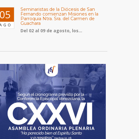
Seminaristas de la Diócesis de San
05
Fernando comienzan Misiones en la
Parroquia Ntra. Sra. del Carmen de
Guachara
AGO
Del 02 al 09 de agosto, los...