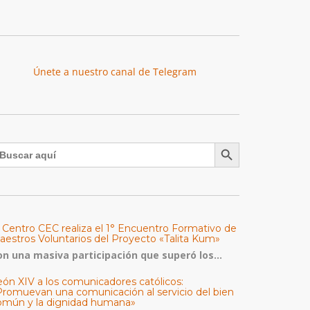
Únete a nuestro canal de Telegram
Botón de búsqueda
uscar:
l Centro CEC realiza el 1° Encuentro Formativo de
aestros Voluntarios del Proyecto «Talita Kum»
on una masiva participación que superó los...
eón XIV a los comunicadores católicos:
Promuevan una comunicación al servicio del bien
omún y la dignidad humana»