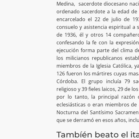
Medina, sacerdote diocesano nacid
ordenado sacerdote a la edad de 
encarcelado el 22 de julio de 19
consuelo y asistencia espiritual 
de 1936, él y otros 14 compañero
confesando la fe con la expresió
ejecución forma parte del clima d
los milicianos republicanos esta
miembros de la Iglesia Católica, 
126 fueron los mártires cuyas masa
Córdoba. El grupo incluía 79 sac
religioso y 39 fieles laicos, 29 de 
por lo tanto, la principal razón
eclesiásticas o eran miembros de 
Nocturna del Santísimo Sacramento
que se derramó en esos años, inclu
Tambíén beato el ita