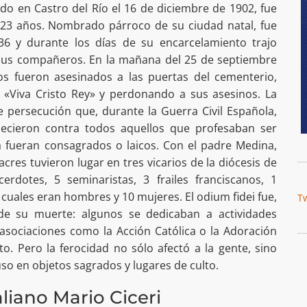
o en Castro del Río el 16 de diciembre de 1902, fue
23 años. Nombrado párroco de su ciudad natal, fue
36 y durante los días de su encarcelamiento trajo
a sus compañeros. En la mañana del 25 de septiembre
s fueron asesinados a las puertas del cementerio,
n «Viva Cristo Rey» y perdonando a sus asesinos. La
e persecución que, durante la Guerra Civil Española,
blecieron contra todos aquellos que profesaban ser
ya fueran consagrados o laicos. Con el padre Medina,
cres tuvieron lugar en tres vicarios de la diócesis de
erdotes, 5 seminaristas, 3 frailes franciscanos, 1
los cuales eran hombres y 10 mujeres. El odium fidei fue,
T
 de su muerte: algunos se dedicaban a actividades
asociaciones como la Acción Católica o la Adoración
. Pero la ferocidad no sólo afectó a la gente, sino
so en objetos sagrados y lugares de culto.
liano Mario Ciceri