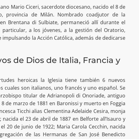
liano Mario Ciceri, sacerdote diocesano, nacido el 8 de
, provincia de Milán. Nombrado coadjutor de la
en Brentana di Sulbiate, permaneció allí durante el
particular, a los jóvenes, a la gestión del Oratorio,
 impulsando la Acción Católica, además de dedicarse
os de Dios de Italia, Francia y
rtudes heroicas la Iglesia tiene también 6 nuevos
os cuales son italianos, uno francés y uno español. Se
arzobispo titular de Adrianopoli di Onoriade, antiguo
l 8 de marzo de 1881 en Baronissi y muerto en Foggia
ancesca Ticchi alias Clementina Adelaide Cesira, monja
 nacida el 23 de abril de 1887 en Belforte all’Isauro y
el 20 de junio de 1922; Maria Carola Cecchin, nacida
ngregación de las Hermanas de San José Benedicto