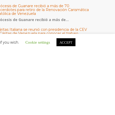
iócesis de Guanare recibió a más de 70
acerdotes para retiro de la Renovación Carismática
atólica de Venezuela
iócesis de Guanare recibió a más de...
ritas Italiana se reunió con presidencia de la CEV
Cáritas de Venezuela para conocer el trabajo
umanitario por terremotos del 24 de junio
if you wish.
Cookie settings
ACCEPT
na delegación encabezada por el padre Marco...
l Centro CEC realiza el 1° Encuentro Formativo de
aestros Voluntarios del Proyecto «Talita Kum»
on una masiva participación que superó los...
ATEGORÍAS
V Noticias
omunicado
estacadas