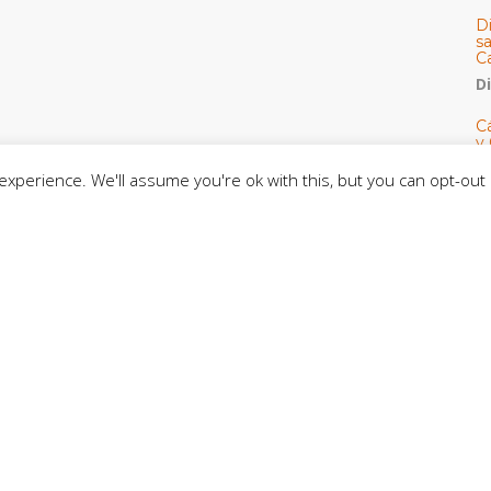
D
s
C
D
Cá
y 
h
xperience. We'll assume you're ok with this, but you can opt-out 
U
E
M
C
C
CE
C
D