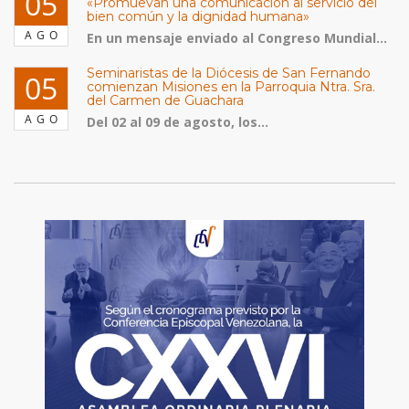
05
«Promuevan una comunicación al servicio del
bien común y la dignidad humana»
AGO
En un mensaje enviado al Congreso Mundial...
Seminaristas de la Diócesis de San Fernando
05
comienzan Misiones en la Parroquia Ntra. Sra.
del Carmen de Guachara
AGO
Del 02 al 09 de agosto, los...