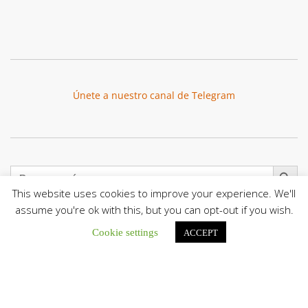
Únete a nuestro canal de Telegram
Botón de búsqu
Buscar:
This website uses cookies to improve your experience. We'll
assume you're ok with this, but you can opt-out if you wish.
Cookie settings
ACCEPT
El Centro CEC realiza el 1° Encuentro Formativo de
Maestros Voluntarios del Proyecto «Talita Kum»
Con una masiva participación que superó los...