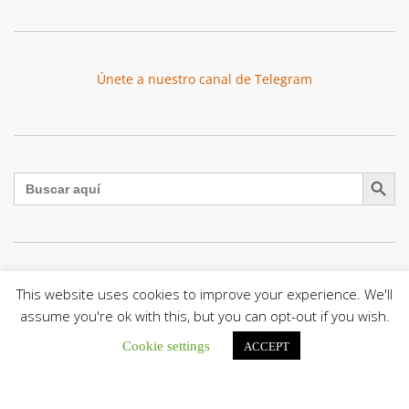
Únete a nuestro canal de Telegram
Botón de búsqu
Buscar:
La Santa Sede presenta el programa oficial del Viaje
This website uses cookies to improve your experience. We'll
Apostólico del Papa León XIV a Francia
assume you're ok with this, but you can opt-out if you wish.
La Oficina de Prensa de la Santa...
Cookie settings
ACCEPT
Diócesis de San Cristóbal celebró 416 años del Santo Cristo
de La Grita con un llamado a la solidaridad y la dignidad
humana