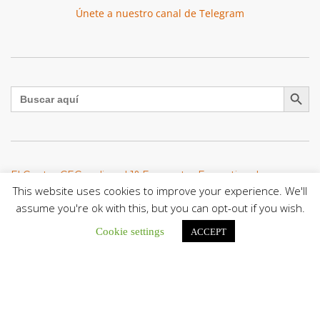
Únete a nuestro canal de Telegram
Botón de búsqu
Buscar:
El Centro CEC realiza el 1° Encuentro Formativo de
Maestros Voluntarios del Proyecto «Talita Kum»
This website uses cookies to improve your experience. We'll
Con una masiva participación que superó los...
assume you're ok with this, but you can opt-out if you wish.
Cookie settings
ACCEPT
León XIV a los comunicadores católicos: «Promuevan una
comunicación al servicio del bien común y la dignidad
humana»
En un mensaje enviado al Congreso Mundial...
Seminaristas de la Diócesis de San Fernando comienzan
Misiones en la Parroquia Ntra. Sra. del Carmen de Guachara