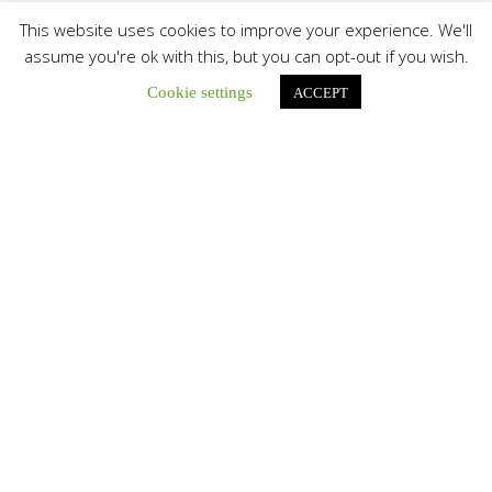
This website uses cookies to improve your experience. We'll
assume you're ok with this, but you can opt-out if you wish.
Cookie settings
ACCEPT
Únete a nuestro canal de Telegram
Botón de búsqu
Buscar:
La Santa Sede presenta el programa oficial del Viaje
Apostólico del Papa León XIV a Francia
La Oficina de Prensa de la Santa...