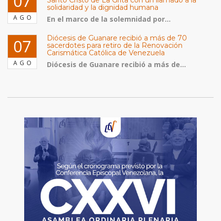
07
Santo Cristo de La Grita con un llamado a la
solidaridad y la dignidad humana
AGO
En el marco de la solemnidad por...
Diócesis de Guanare recibió a más de 70
07
sacerdotes para retiro de la Renovación
Carismática Católica de Venezuela
AGO
Diócesis de Guanare recibió a más de...