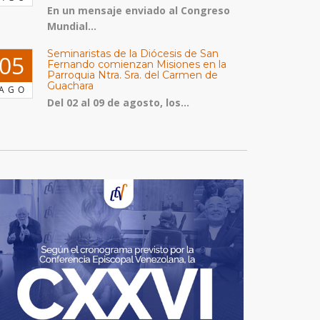
En un mensaje enviado al Congreso
Mundial...
Seminaristas de la Diócesis de San
05
Fernando comienzan Misiones en la
Parroquia Ntra. Sra. del Carmen de
Guachara
AGO
Del 02 al 09 de agosto, los...