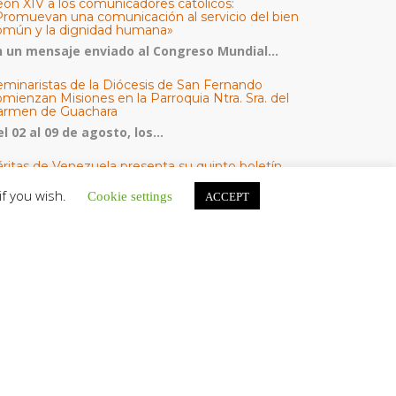
eón XIV a los comunicadores católicos:
Promuevan una comunicación al servicio del bien
omún y la dignidad humana»
n un mensaje enviado al Congreso Mundial...
eminaristas de la Diócesis de San Fernando
mienzan Misiones en la Parroquia Ntra. Sra. del
armen de Guachara
l 02 al 09 de agosto, los...
áritas de Venezuela presenta su quinto boletín
bre la atención a familias tras los terremotos
if you wish.
Cookie settings
ACCEPT
áritas de Venezuela publicó este martes 4...
omisión Episcopal de Vida Consagrada por la
ornada Pro Orantibus: La vida contemplativa,
estimonio de fe y esperanza en Venezuela
a Iglesia en Venezuela celebra este jueves...
ATEGORÍAS