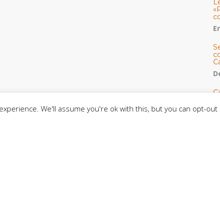
L
«
c
E
S
co
C
De
C
so
xperience. We'll assume you're ok with this, but you can opt-out 
C
C
J
t
L
C