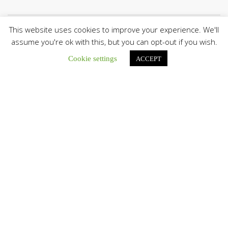
This website uses cookies to improve your experience. We'll
Botón de búsqu
Buscar:
assume you're ok with this, but you can opt-out if you wish.
Cookie settings
ACCEPT
La Santa Sede presenta el programa oficial del Viaje
Apostólico del Papa León XIV a Francia
La Oficina de Prensa de la Santa...
Diócesis de San Cristóbal celebró 416 años del Santo Cristo
de La Grita con un llamado a la solidaridad y la dignidad
humana
En el marco de la solemnidad por...
Diócesis de Guanare recibió a más de 70 sacerdotes para
retiro de la Renovación Carismática Católica de Venezuela
Diócesis de Guanare recibió a más de...