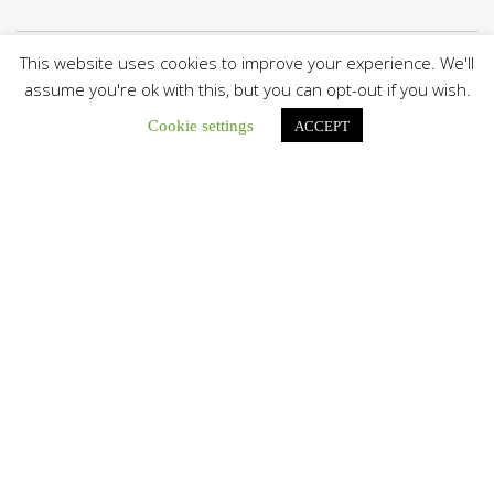
This website uses cookies to improve your experience. We'll
Botón de búsqu
Buscar:
assume you're ok with this, but you can opt-out if you wish.
Cookie settings
ACCEPT
El Centro CEC realiza el 1° Encuentro Formativo de
Maestros Voluntarios del Proyecto «Talita Kum»
Con una masiva participación que superó los...
León XIV a los comunicadores católicos: «Promuevan una
comunicación al servicio del bien común y la dignidad
humana»
En un mensaje enviado al Congreso Mundial...
Seminaristas de la Diócesis de San Fernando comienzan
Misiones en la Parroquia Ntra. Sra. del Carmen de Guachara
Del 02 al 09 de agosto, los...