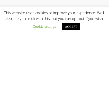
This website uses cookies to improve your experience. We'll
assume you're ok with this, but you can opt-out if you wish.
Cookie settings
ACCEPT
Únete a nuestro canal de Telegram
Botón de búsqu
Buscar:
La Santa Sede presenta el programa oficial del Viaje
Apostólico del Papa León XIV a Francia
La Oficina de Prensa de la Santa...