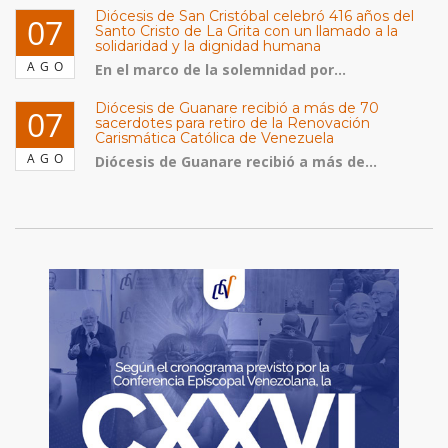
Diócesis de San Cristóbal celebró 416 años del
07
Santo Cristo de La Grita con un llamado a la
solidaridad y la dignidad humana
AGO
En el marco de la solemnidad por...
Diócesis de Guanare recibió a más de 70
07
sacerdotes para retiro de la Renovación
Carismática Católica de Venezuela
AGO
Diócesis de Guanare recibió a más de...