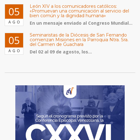
León XIV a los comunicadores católicos:
05
«Promuevan una comunicación al servicio del
bien común y la dignidad humana»
AGO
En un mensaje enviado al Congreso Mundial...
Seminaristas de la Diócesis de San Fernando
05
comienzan Misiones en la Parroquia Ntra. Sra.
del Carmen de Guachara
AGO
Del 02 al 09 de agosto, los...