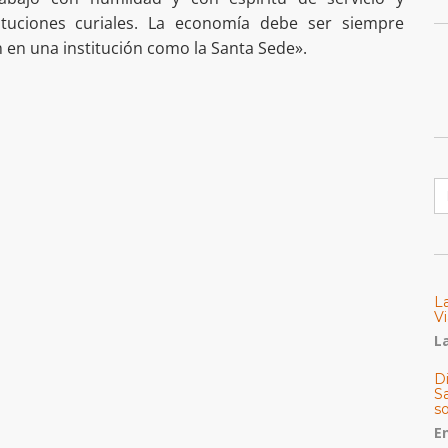
ituciones curiales. La economía debe ser siempre
 en una institución como la Santa Sede».
B
L
Vi
La
Di
Sa
s
E