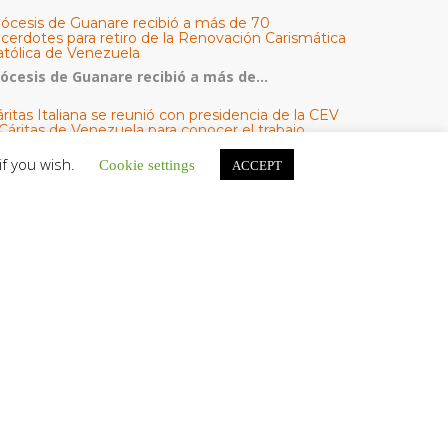
iócesis de Guanare recibió a más de 70
acerdotes para retiro de la Renovación Carismática
atólica de Venezuela
iócesis de Guanare recibió a más de...
ritas Italiana se reunió con presidencia de la CEV
Cáritas de Venezuela para conocer el trabajo
umanitario por terremotos del 24 de junio
if you wish.
Cookie settings
ACCEPT
na delegación encabezada por el padre Marco...
l Centro CEC realiza el 1° Encuentro Formativo de
aestros Voluntarios del Proyecto «Talita Kum»
on una masiva participación que superó los...
ATEGORÍAS
V Noticias
omunicado
estacadas