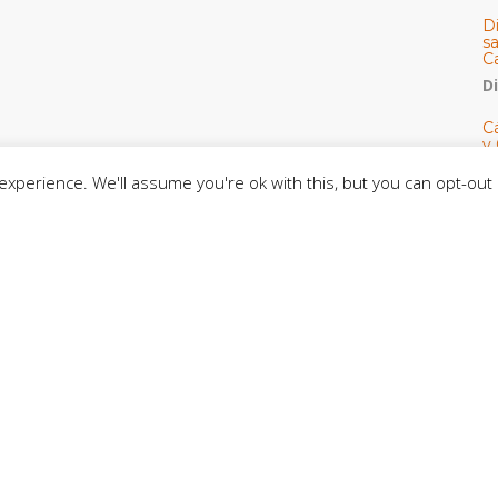
D
s
C
D
Cá
y 
h
xperience. We'll assume you're ok with this, but you can opt-out 
U
E
M
C
C
CE
C
D