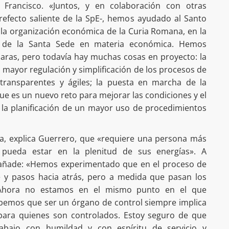
Francisco. «Juntos, y en colaboración con otras
 Prefecto saliente de la SpE-, hemos ayudado al Santo
la organización económica de la Curia Romana, en la
dad de la Santa Sede en materia económica. Hemos
aras, pero todavía hay muchas cosas en proyecto: la
la mayor regulación y simplificación de los procesos de
transparentes y ágiles; la puesta en marcha de la
e es un nuevo reto para mejorar las condiciones y el
; la planificación de un mayor uso de procedimientos
a, explica Guerrero, que «requiere una persona más
pueda estar en la plenitud de sus energías». A
te añade: «Hemos experimentado que en el proceso de
 y pasos hacia atrás, pero a medida que pasan los
 Ahora no estamos en el mismo punto en el que
bemos que ser un órgano de control siempre implica
para quienes son controlados. Estoy seguro de que
rabajo con humildad y con espíritu de servicio y