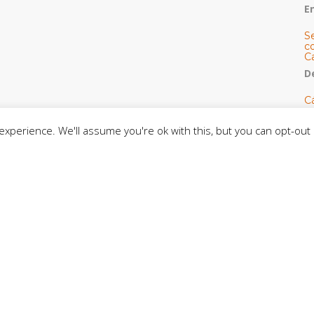
E
S
co
C
De
C
so
C
xperience. We'll assume you're ok with this, but you can opt-out 
C
J
t
L
C
CE
C