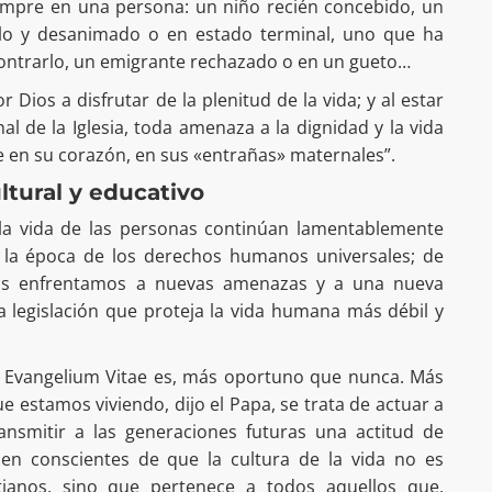
siempre en una persona: un niño recién concebido, un
lo y desanimado o en estado terminal, uno que ha
ontrarlo, un emigrante rechazado o en un gueto…
Dios a disfrutar de la plenitud de la vida; y al estar
l de la Iglesia, toda amenaza a la dignidad y la vida
 en su corazón, en sus «entrañas» maternales”.
ltural y educativo
 la vida de las personas continúan lamentablemente
 la época de los derechos humanos universales; de
nos enfrentamos a nuevas amenazas y a una nueva
a legislación que proteja la vida humana más débil y
ica Evangelium Vitae es, más oportuno que nunca. Más
e estamos viviendo, dijo el Papa, se trata de actuar a
ransmitir a las generaciones futuras una actitud de
bien conscientes de que la cultura de la vida no es
stianos, sino que pertenece a todos aquellos que,