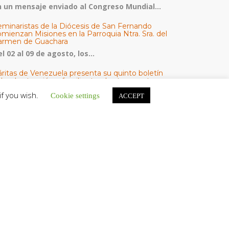
n un mensaje enviado al Congreso Mundial...
eminaristas de la Diócesis de San Fernando
mienzan Misiones en la Parroquia Ntra. Sra. del
armen de Guachara
l 02 al 09 de agosto, los...
áritas de Venezuela presenta su quinto boletín
bre la atención a familias tras los terremotos
áritas de Venezuela publicó este martes 4...
if you wish.
Cookie settings
ACCEPT
omisión Episcopal de Vida Consagrada por la
ornada Pro Orantibus: La vida contemplativa,
estimonio de fe y esperanza en Venezuela
a Iglesia en Venezuela celebra este jueves...
ATEGORÍAS
V Noticias
omunicado