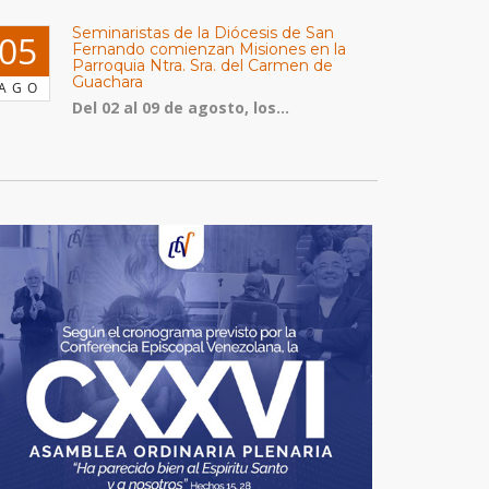
Seminaristas de la Diócesis de San
05
Fernando comienzan Misiones en la
Parroquia Ntra. Sra. del Carmen de
Guachara
AGO
Del 02 al 09 de agosto, los...