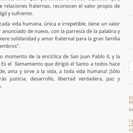
e relaciones fraternas, reconocen el valor propio de
gil y sufriente.
da vida humana, única e irrepetible, tiene un valor
 anunciado de nuevo, con la parresía de la palabra y
uiere solidaridad y amor fraternal para la gran familia
iembros”.
o momento de la encíclica de San Juan Pablo II, y la
B
 Es el llamamiento que dirigió el Santo a todos hace
nde, ama y sirve a la vida, a toda vida humana! ¡Sólo
s justicia, desarrollo, libertad verdadera, paz y
.
E
M
C
L
«
c