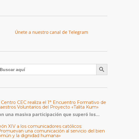
Únete a nuestro canal de Telegram
Botón de búsqueda
uscar:
l Centro CEC realiza el 1° Encuentro Formativo de
aestros Voluntarios del Proyecto «Talita Kum»
on una masiva participación que superó los...
eón XIV a los comunicadores católicos:
Promuevan una comunicación al servicio del bien
omún y la dignidad humana»