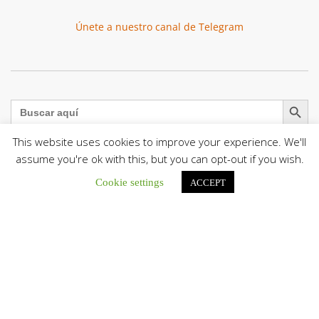
Únete a nuestro canal de Telegram
Botón de búsqu
Buscar:
This website uses cookies to improve your experience. We'll
assume you're ok with this, but you can opt-out if you wish.
Cookie settings
ACCEPT
La Santa Sede presenta el programa oficial del Viaje
Apostólico del Papa León XIV a Francia
La Oficina de Prensa de la Santa...
Diócesis de San Cristóbal celebró 416 años del Santo Cristo
de La Grita con un llamado a la solidaridad y la dignidad
humana
En el marco de la solemnidad por...
Diócesis de Guanare recibió a más de 70 sacerdotes para