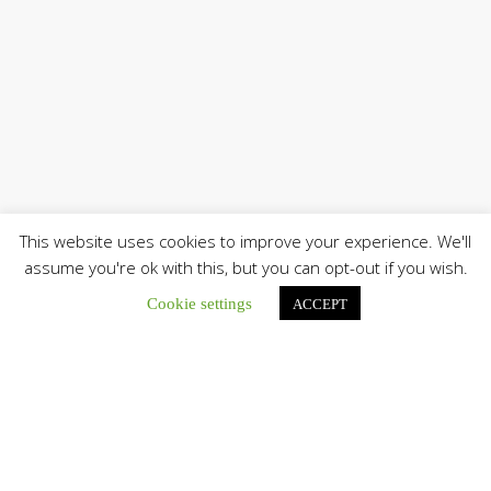
This website uses cookies to improve your experience. We'll
assume you're ok with this, but you can opt-out if you wish.
Únete a nuestro canal de Telegram
Cookie settings
ACCEPT
Botón de búsqu
Buscar: