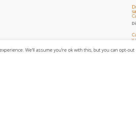
D
s
C
D
Cá
y 
h
xperience. We'll assume you're ok with this, but you can opt-out 
U
E
M
C
C
CE
C
D