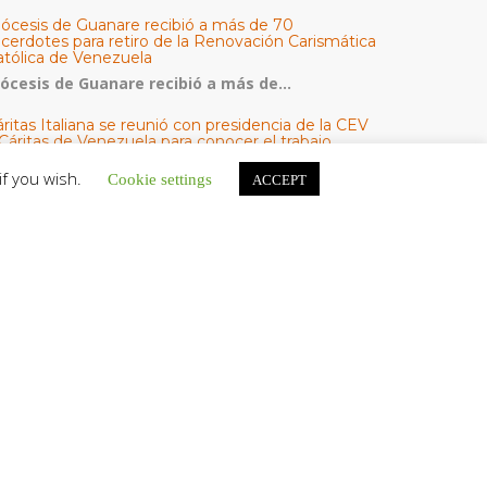
iócesis de Guanare recibió a más de 70
acerdotes para retiro de la Renovación Carismática
atólica de Venezuela
iócesis de Guanare recibió a más de...
ritas Italiana se reunió con presidencia de la CEV
Cáritas de Venezuela para conocer el trabajo
umanitario por terremotos del 24 de junio
if you wish.
Cookie settings
ACCEPT
na delegación encabezada por el padre Marco...
l Centro CEC realiza el 1° Encuentro Formativo de
aestros Voluntarios del Proyecto «Talita Kum»
on una masiva participación que superó los...
ATEGORÍAS
V Noticias
omunicado
estacadas