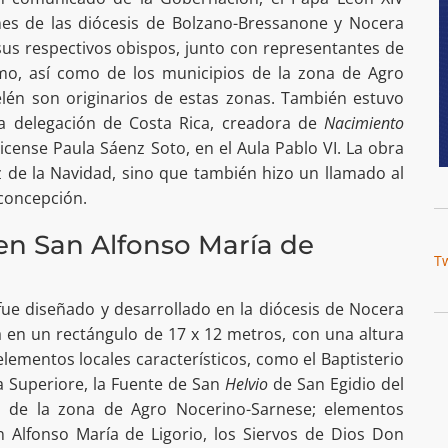
ones de las diócesis de Bolzano-Bressanone y Nocera
sus respectivos obispos, junto con representantes de
mo, así como de los municipios de la zona de Agro
elén son originarios de estas zonas. También estuvo
na delegación de Costa Rica, creadora de
Nacimiento
ricense Paula Sáenz Soto, en el Aula Pablo VI. La obra
z de la Navidad, sino que también hizo un llamado al
 concepción.
en San Alfonso María de
T
fue diseñado y desarrollado en la diócesis de Nocera
a en un rectángulo de 17 x 12 metros, con una altura
ementos locales característicos, como el Baptisterio
 Superiore, la Fuente de San
Helvio
de San Egidio del
os de la zona de Agro Nocerino-Sarnese; elementos
n Alfonso María de Ligorio, los Siervos de Dios Don