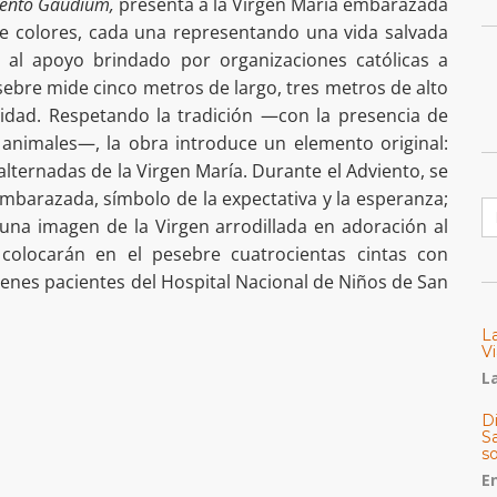
ento Gaudium,
presenta a la Virgen María embarazada
de colores, cada una representando una vida salvada
y al apoyo brindado por organizaciones católicas a
ebre mide cinco metros de largo, tres metros de alto
dad. Respetando la tradición —con la presencia de
 animales—, la obra introduce un elemento original:
alternadas de la Virgen María. Durante el Adviento, se
embarazada, símbolo de la expectativa y la esperanza;
B
una imagen de la Virgen arrodillada en adoración al
colocarán en el pesebre cuatrocientas cintas con
venes pacientes del Hospital Nacional de Niños de San
L
Vi
La
Di
Sa
s
E