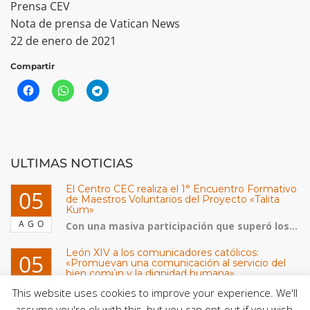
Prensa CEV
Nota de prensa de Vatican News
22 de enero de 2021
Compartir
ULTIMAS NOTICIAS
El Centro CEC realiza el 1° Encuentro Formativo
05
de Maestros Voluntarios del Proyecto «Talita
Kum»
AGO
Con una masiva participación que superó los...
León XIV a los comunicadores católicos:
05
«Promuevan una comunicación al servicio del
bien común y la dignidad humana»
AGO
En un mensaje enviado al Congreso Mundial...
This website uses cookies to improve your experience. We'll
assume you're ok with this, but you can opt-out if you wish.