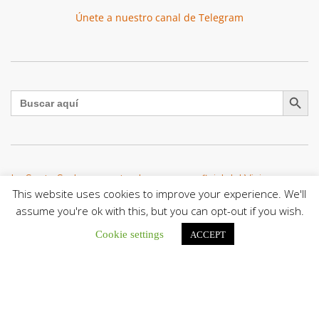
Únete a nuestro canal de Telegram
Botón de búsqu
Buscar:
La Santa Sede presenta el programa oficial del Viaje
Apostólico del Papa León XIV a Francia
This website uses cookies to improve your experience. We'll
La Oficina de Prensa de la Santa...
assume you're ok with this, but you can opt-out if you wish.
Cookie settings
ACCEPT
Diócesis de San Cristóbal celebró 416 años del Santo Cristo
de La Grita con un llamado a la solidaridad y la dignidad
humana
En el marco de la solemnidad por...
Diócesis de Guanare recibió a más de 70 sacerdotes para