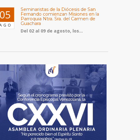
Seminaristas de la Diócesis de San
05
Fernando comienzan Misiones en la
Parroquia Ntra. Sra. del Carmen de
Guachara
AGO
Del 02 al 09 de agosto, los...