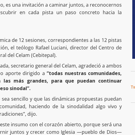
o, es una invitación a caminar juntos, a reconocernos
escubrir en cada pista un paso concreto hacia la
mica de 12 sesiones, correspondientes a las 12 pistas
n, el teólogo Rafael Luciani, director del Centro de
ral del Celam (Cebitepal).
ada, secretario general del Celam, agradeció a ambos
so aporte dirigido a
“todas nuestras comunidades,
 las más grandes, para que puedan continuar
T
so sinodal”.
 sea sencillo y que las dinámicas propuestas puedan
comunidad, haciendo de la sinodalidad algo vivo y
adiciones”, dijo.
n este insumo con el corazón abierto, porque será una
ernir juntos y crecer como Iglesia —pueblo de Dios—