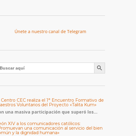
Únete a nuestro canal de Telegram
Botón de búsqueda
uscar:
l Centro CEC realiza el 1° Encuentro Formativo de
aestros Voluntarios del Proyecto «Talita Kum»
on una masiva participación que superó los...
eón XIV a los comunicadores católicos:
Promuevan una comunicación al servicio del bien
omún y la dignidad humana»