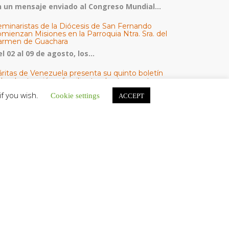
n un mensaje enviado al Congreso Mundial...
eminaristas de la Diócesis de San Fernando
mienzan Misiones en la Parroquia Ntra. Sra. del
armen de Guachara
l 02 al 09 de agosto, los...
áritas de Venezuela presenta su quinto boletín
bre la atención a familias tras los terremotos
áritas de Venezuela publicó este martes 4...
if you wish.
Cookie settings
ACCEPT
omisión Episcopal de Vida Consagrada por la
ornada Pro Orantibus: La vida contemplativa,
estimonio de fe y esperanza en Venezuela
a Iglesia en Venezuela celebra este jueves...
ATEGORÍAS
V Noticias
omunicado