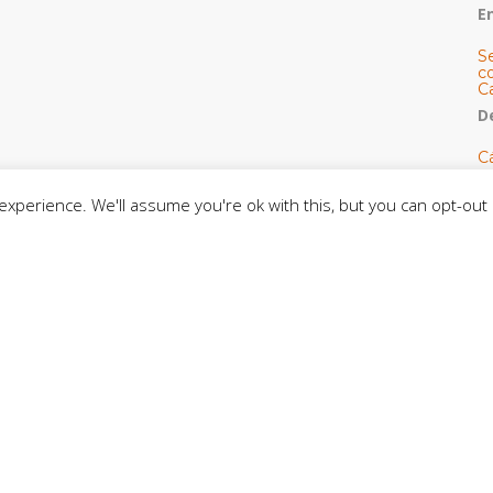
E
S
co
C
De
C
so
C
xperience. We'll assume you're ok with this, but you can opt-out 
C
J
t
L
C
CE
C