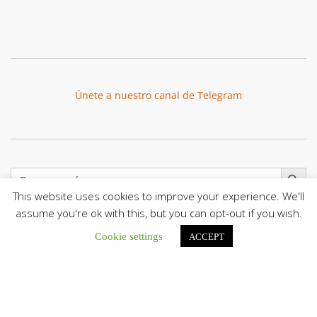
Únete a nuestro canal de Telegram
Botón de búsqu
Buscar:
This website uses cookies to improve your experience. We'll
assume you're ok with this, but you can opt-out if you wish.
Cookie settings
ACCEPT
La Santa Sede presenta el programa oficial del Viaje
Apostólico del Papa León XIV a Francia
La Oficina de Prensa de la Santa...