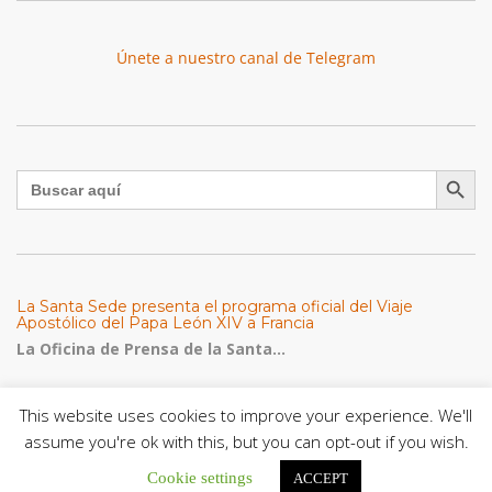
Únete a nuestro canal de Telegram
Botón de búsqu
Buscar:
La Santa Sede presenta el programa oficial del Viaje
Apostólico del Papa León XIV a Francia
La Oficina de Prensa de la Santa...
Diócesis de San Cristóbal celebró 416 años del Santo Cristo
This website uses cookies to improve your experience. We'll
de La Grita con un llamado a la solidaridad y la dignidad
humana
assume you're ok with this, but you can opt-out if you wish.
En el marco de la solemnidad por...
Cookie settings
ACCEPT