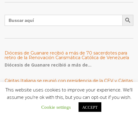
Botón de búsqu
Buscar:
Diócesis de Guanare recibió a más de 70 sacerdotes para
retiro de la Renovación Carismática Católica de Venezuela
Diócesis de Guanare recibió a más de...
Cáritas Italiana se reunió con presidencia de la CEV y Cáritas
de Venezuela para conocer el trabajo humanitario por
This website uses cookies to improve your experience. We'll
terremotos del 24 de junio
assume you're ok with this, but you can opt-out if you wish.
Una delegación encabezada por el padre Marco...
Cookie settings
ACCEPT
El Centro CEC realiza el 1° Encuentro Formativo de
Maestros Voluntarios del Proyecto «Talita Kum»
Con una masiva participación que superó los...
León XIV a los comunicadores católicos: «Promuevan una