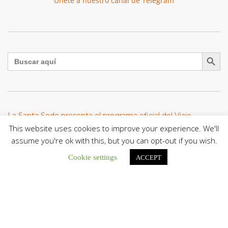
Únete a nuestro canal de Telegram
Botón de búsqu
Buscar:
La Santa Sede presenta el programa oficial del Viaje
Apostólico del Papa León XIV a Francia
This website uses cookies to improve your experience. We'll
La Oficina de Prensa de la Santa...
assume you're ok with this, but you can opt-out if you wish.
Cookie settings
ACCEPT
Diócesis de San Cristóbal celebró 416 años del Santo Cristo
de La Grita con un llamado a la solidaridad y la dignidad
humana
En el marco de la solemnidad por...
Diócesis de Guanare recibió a más de 70 sacerdotes para
retiro de la Renovación Carismática Católica de Venezuela
Diócesis de Guanare recibió a más de...