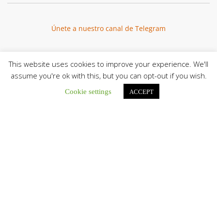
Únete a nuestro canal de Telegram
This website uses cookies to improve your experience. We'll
assume you're ok with this, but you can opt-out if you wish.
Botón de búsqu
Buscar:
Cookie settings
ACCEPT
La Santa Sede presenta el programa oficial del Viaje
Apostólico del Papa León XIV a Francia
La Oficina de Prensa de la Santa...
Diócesis de San Cristóbal celebró 416 años del Santo Cristo
de La Grita con un llamado a la solidaridad y la dignidad
humana
En el marco de la solemnidad por...