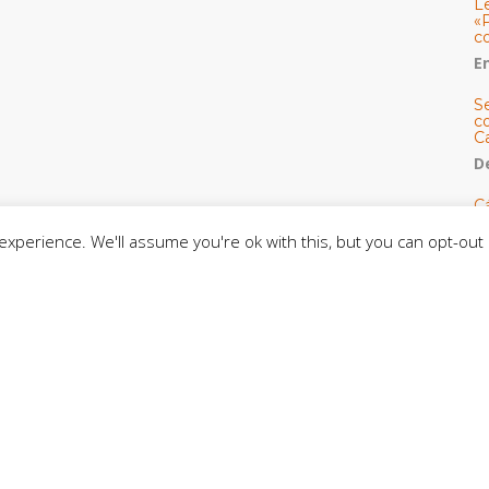
L
«
c
E
S
co
C
De
C
so
xperience. We'll assume you're ok with this, but you can opt-out 
C
C
J
t
L
C