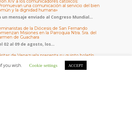
eón XIV a los comunicadores católicos:
Promuevan una comunicación al servicio del bien
omún y la dignidad humana»
n un mensaje enviado al Congreso Mundial...
eminaristas de la Diócesis de San Fernando
mienzan Misiones en la Parroquia Ntra. Sra. del
armen de Guachara
l 02 al 09 de agosto, los...
áritas de Venezuela presenta su quinto boletín
bre la atención a familias tras los terremotos
if you wish.
Cookie settings
ACCEPT
áritas de Venezuela publicó este martes 4...
omisión Episcopal de Vida Consagrada por la
ornada Pro Orantibus: La vida contemplativa,
estimonio de fe y esperanza en Venezuela
a Iglesia en Venezuela celebra este jueves...
ATEGORÍAS