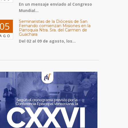
En un mensaje enviado al Congreso
Mundial...
Seminaristas de la Diócesis de San
05
Fernando comienzan Misiones en la
Parroquia Ntra. Sra. del Carmen de
Guachara
AGO
Del 02 al 09 de agosto, los...