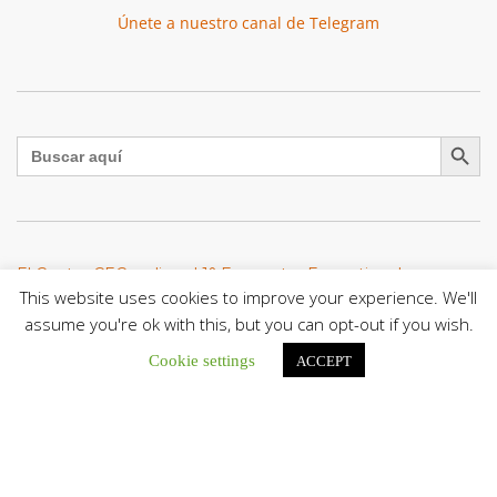
Únete a nuestro canal de Telegram
Botón de búsqu
Buscar:
El Centro CEC realiza el 1° Encuentro Formativo de
Maestros Voluntarios del Proyecto «Talita Kum»
This website uses cookies to improve your experience. We'll
Con una masiva participación que superó los...
assume you're ok with this, but you can opt-out if you wish.
Cookie settings
ACCEPT
León XIV a los comunicadores católicos: «Promuevan una
comunicación al servicio del bien común y la dignidad
humana»
En un mensaje enviado al Congreso Mundial...
Seminaristas de la Diócesis de San Fernando comienzan
Misiones en la Parroquia Ntra. Sra. del Carmen de Guachara