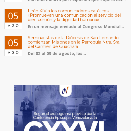
León XIV a los comunicadores católicos:
05
«Promuevan una comunicación al servicio del
bien común y la dignidad humana»
AGO
En un mensaje enviado al Congreso Mundial...
Seminaristas de la Diócesis de San Fernando
05
comienzan Misiones en la Parroquia Ntra. Sra.
del Carmen de Guachara
AGO
Del 02 al 09 de agosto, los...