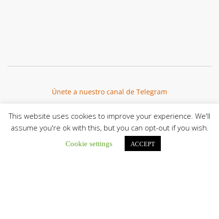
Únete a nuestro canal de Telegram
This website uses cookies to improve your experience. We'll
assume you're ok with this, but you can opt-out if you wish.
Botón de búsqu
Cookie settings
Buscar:
ACCEPT
El Centro CEC realiza el 1° Encuentro Formativo de
Maestros Voluntarios del Proyecto «Talita Kum»