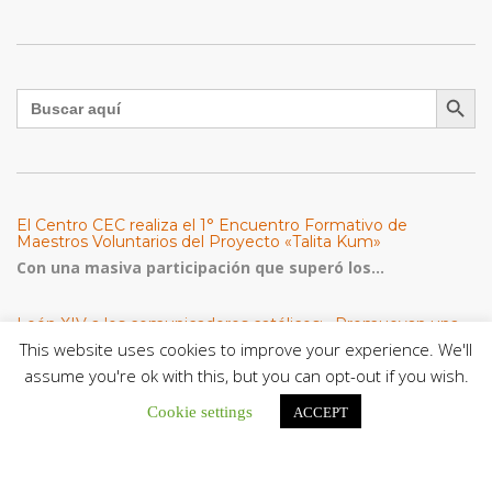
Botón de búsqu
Buscar:
El Centro CEC realiza el 1° Encuentro Formativo de
Maestros Voluntarios del Proyecto «Talita Kum»
Con una masiva participación que superó los...
León XIV a los comunicadores católicos: «Promuevan una
comunicación al servicio del bien común y la dignidad
This website uses cookies to improve your experience. We'll
humana»
assume you're ok with this, but you can opt-out if you wish.
En un mensaje enviado al Congreso Mundial...
Cookie settings
ACCEPT
Seminaristas de la Diócesis de San Fernando comienzan
Misiones en la Parroquia Ntra. Sra. del Carmen de Guachara
Del 02 al 09 de agosto, los...