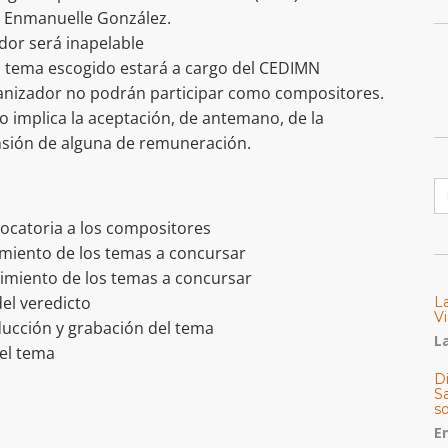
o. Enmanuelle González.
ador será inapelable
l tema escogido estará a cargo del CEDIMN
anizador no podrán participar como compositores.
so implica la aceptación, de antemano, de la
ensión de alguna de remuneración.
B
nvocatoria a los compositores
bimiento de los temas a concursar
ibimiento de los temas a concursar
del veredicto
L
Vi
oducción y grabación del tema
La
el tema
Di
Sa
s
E