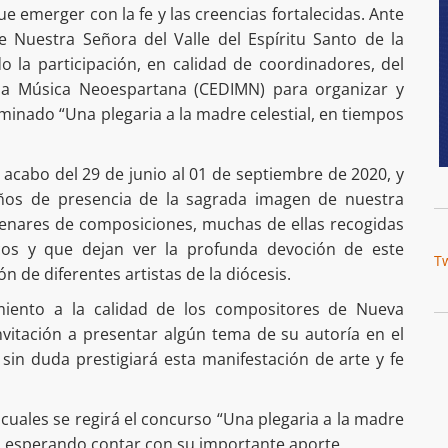
e emerger con la fe y las creencias fortalecidas. Ante
de Nuestra Señora del Valle del Espíritu Santo de la
do la participación, en calidad de coordinadores, del
 la Música Neoespartana (CEDIMN) para organizar y
inado “Una plegaria a la madre celestial, en tiempos
acabo del 29 de junio al 01 de septiembre de 2020, y
ños de presencia de la sagrada imagen de nuestra
tenares de composiciones, muchas de ellas recogidas
icos y que dejan ver la profunda devoción de este
T
n de diferentes artistas de la diócesis.
miento a la calidad de los compositores de Nueva
nvitación a presentar algún tema de su autoría en el
in duda prestigiará esta manifestación de arte y fe
 cuales se regirá el concurso “Una plegaria a la madre
, esperando contar con su importante aporte.