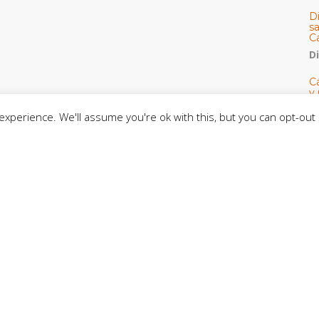
D
s
C
D
Cá
y 
h
xperience. We'll assume you're ok with this, but you can opt-out 
U
E
M
C
C
CE
C
D