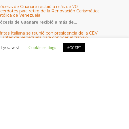
iócesis de Guanare recibió a más de 70
acerdotes para retiro de la Renovación Carismática
atólica de Venezuela
iócesis de Guanare recibió a más de...
ritas Italiana se reunió con presidencia de la CEV
Cáritas de Venezuela para conocer el trabajo
umanitario por terremotos del 24 de junio
if you wish.
Cookie settings
ACCEPT
na delegación encabezada por el padre Marco...
l Centro CEC realiza el 1° Encuentro Formativo de
aestros Voluntarios del Proyecto «Talita Kum»
on una masiva participación que superó los...
ATEGORÍAS
V Noticias
omunicado
estacadas