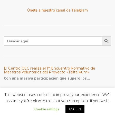
Únete a nuestro canal de Telegram
Botón de búsqu
Buscar:
El Centro CEC realiza el 1° Encuentro Formativo de
Maestros Voluntarios del Proyecto «Talita Kum»
Con una masiva participación que superó los...
León XIV a los comunicadores católicos: «Promuevan una
This website uses cookies to improve your experience. We'll
comunicación al servicio del bien común y la dignidad
humana»
assume you're ok with this, but you can opt-out if you wish.
En un mensaje enviado al Congreso Mundial...
Cookie settings
ACCEPT