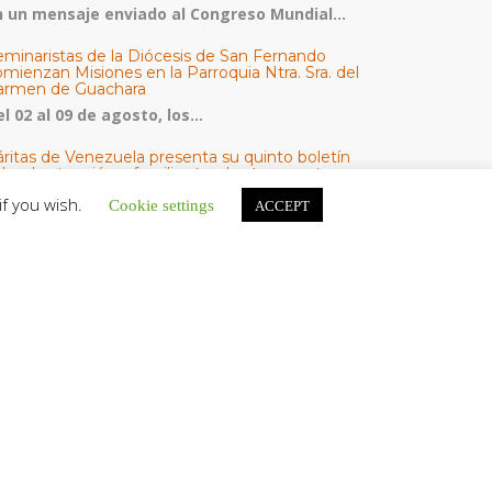
n un mensaje enviado al Congreso Mundial...
eminaristas de la Diócesis de San Fernando
mienzan Misiones en la Parroquia Ntra. Sra. del
armen de Guachara
l 02 al 09 de agosto, los...
áritas de Venezuela presenta su quinto boletín
bre la atención a familias tras los terremotos
áritas de Venezuela publicó este martes 4...
if you wish.
Cookie settings
ACCEPT
omisión Episcopal de Vida Consagrada por la
ornada Pro Orantibus: La vida contemplativa,
estimonio de fe y esperanza en Venezuela
a Iglesia en Venezuela celebra este jueves...
ATEGORÍAS
V Noticias
omunicado