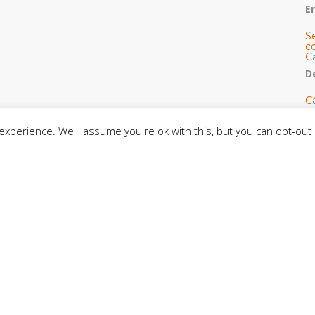
E
S
co
C
De
C
so
C
xperience. We'll assume you're ok with this, but you can opt-out 
C
J
t
L
C
CE
C