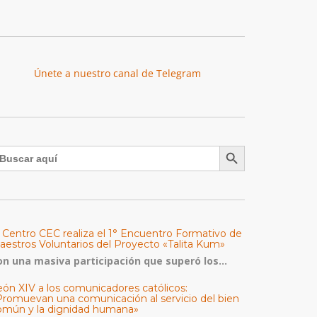
Únete a nuestro canal de Telegram
Botón de búsqueda
uscar:
l Centro CEC realiza el 1° Encuentro Formativo de
aestros Voluntarios del Proyecto «Talita Kum»
on una masiva participación que superó los...
eón XIV a los comunicadores católicos:
Promuevan una comunicación al servicio del bien
omún y la dignidad humana»