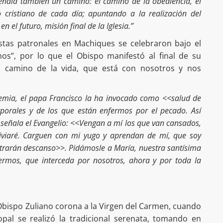
eñala también un camino: el camino de la obediencia, el
 cristiano de cada día; apuntando a la realización del
n el futuro, misión final de la Iglesia.”
estas patronales en Machiques se celebraron bajo el
mos”, por lo que el Obispo manifestó al final de su
l camino de la vida, que está con nosotros y nos
emia, el papa Francisco la ha invocado como
<<
salud de
rporales y de los que están enfermos por el pecado. Así
señala el Evangelio:
<<
Vengan a mí los que van cansados,
liviaré. Carguen con mi yugo y aprendan de mí, que soy
trarán descanso
>>
. Pidámosle a María, nuestra santísima
ermos, que interceda por nosotros, ahora y por toda la
bispo Zuliano corona a la Virgen del Carmen, cuando
copal se realizó la tradicional serenata, tomando en