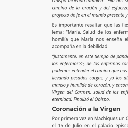
Obispo diciendo también: “Ella nos s
camino de la oración y del esfuerzo
proyecto de fe en el mundo presente y e
Es importante resaltar que las fi
lema: “María, Salud de los enfer
homilía que María nos enseña e
acompaña en la debilidad.
“Justamente, en este tiempo de pand
los enfermos
>>
, de los enfermos co
podemos entender el camino que nos 
llevando pesadas cargas, y yo los a
manso y humilde de corazón, y encon
Virgen del Carmen, salud de los enf
eternidad. Finalizó el Obispo.
Coronación a la Virgen
Por primera vez en Machiques un O
el 15 de Julio en el palacio epis