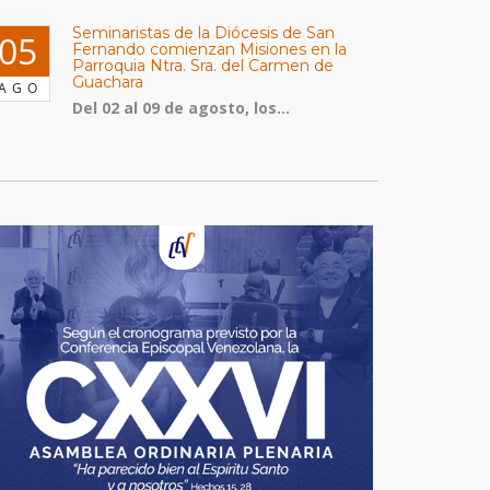
Seminaristas de la Diócesis de San
05
Fernando comienzan Misiones en la
Parroquia Ntra. Sra. del Carmen de
Guachara
AGO
Del 02 al 09 de agosto, los...