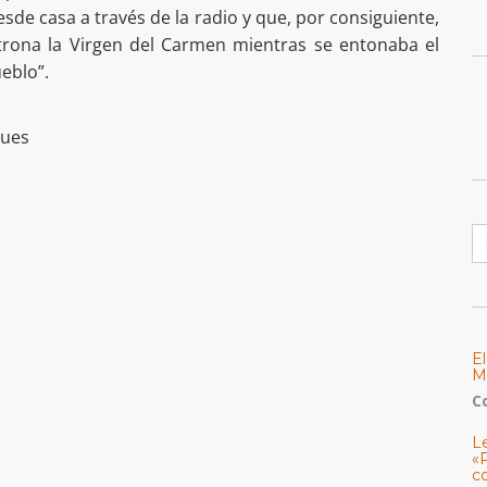
sde casa a través de la radio y que, por consiguiente,
rona la Virgen del Carmen mientras se entonaba el
eblo”.
ques
B
E
M
C
L
«
c