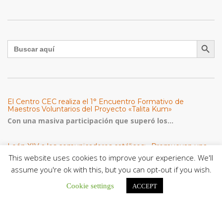
Botón de búsqu
Buscar:
El Centro CEC realiza el 1° Encuentro Formativo de
Maestros Voluntarios del Proyecto «Talita Kum»
Con una masiva participación que superó los...
León XIV a los comunicadores católicos: «Promuevan una
comunicación al servicio del bien común y la dignidad
This website uses cookies to improve your experience. We'll
humana»
assume you're ok with this, but you can opt-out if you wish.
En un mensaje enviado al Congreso Mundial...
Cookie settings
ACCEPT
Seminaristas de la Diócesis de San Fernando comienzan
Misiones en la Parroquia Ntra. Sra. del Carmen de Guachara
Del 02 al 09 de agosto, los...