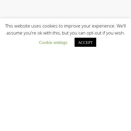
This website uses cookies to improve your experience. We'll
assume you're ok with this, but you can opt-out if you wish.
Cookie settings
ACCEPT
Únete a nuestro canal de Telegram
Botón de búsqu
Buscar:
El Centro CEC realiza el 1° Encuentro Formativo de