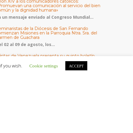
eón XIV a los comunicadores católicos:
Promuevan una comunicación al servicio del bien
omún y la dignidad humana»
n un mensaje enviado al Congreso Mundial...
eminaristas de la Diócesis de San Fernando
mienzan Misiones en la Parroquia Ntra. Sra. del
armen de Guachara
l 02 al 09 de agosto, los...
áritas de Venezuela presenta su quinto boletín
bre la atención a familias tras los terremotos
if you wish.
Cookie settings
ACCEPT
áritas de Venezuela publicó este martes 4...
omisión Episcopal de Vida Consagrada por la
ornada Pro Orantibus: La vida contemplativa,
estimonio de fe y esperanza en Venezuela
a Iglesia en Venezuela celebra este jueves...
ATEGORÍAS