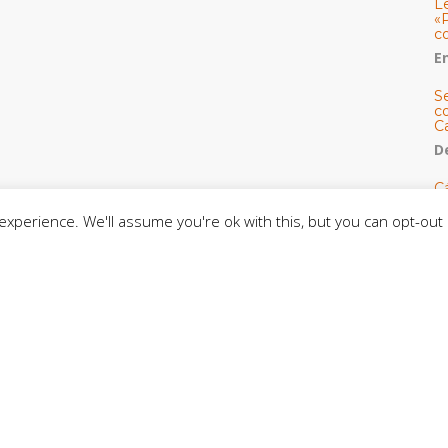
L
«
c
E
S
co
C
De
C
so
xperience. We'll assume you're ok with this, but you can opt-out 
C
C
J
t
L
C