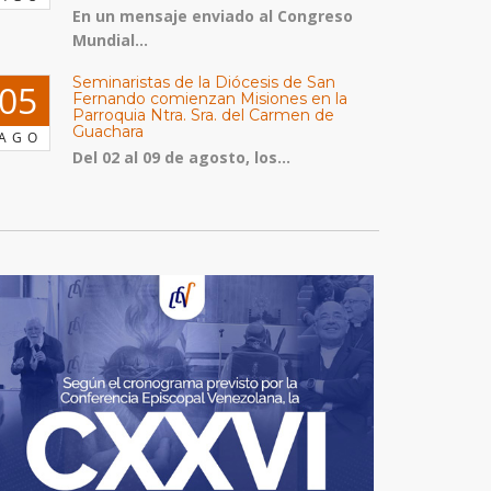
En un mensaje enviado al Congreso
Mundial...
Seminaristas de la Diócesis de San
05
Fernando comienzan Misiones en la
Parroquia Ntra. Sra. del Carmen de
Guachara
AGO
Del 02 al 09 de agosto, los...