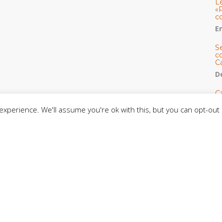
L
«
c
E
S
co
C
De
C
so
xperience. We'll assume you're ok with this, but you can opt-out 
C
C
J
t
L
C