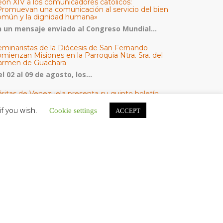
eón XIV a los comunicadores católicos:
Promuevan una comunicación al servicio del bien
omún y la dignidad humana»
n un mensaje enviado al Congreso Mundial...
eminaristas de la Diócesis de San Fernando
mienzan Misiones en la Parroquia Ntra. Sra. del
armen de Guachara
l 02 al 09 de agosto, los...
áritas de Venezuela presenta su quinto boletín
bre la atención a familias tras los terremotos
if you wish.
Cookie settings
ACCEPT
áritas de Venezuela publicó este martes 4...
omisión Episcopal de Vida Consagrada por la
ornada Pro Orantibus: La vida contemplativa,
estimonio de fe y esperanza en Venezuela
a Iglesia en Venezuela celebra este jueves...
ATEGORÍAS