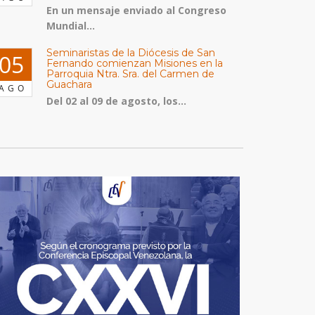
En un mensaje enviado al Congreso
Mundial...
Seminaristas de la Diócesis de San
05
Fernando comienzan Misiones en la
Parroquia Ntra. Sra. del Carmen de
Guachara
AGO
Del 02 al 09 de agosto, los...