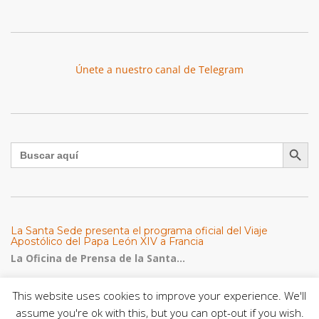
Únete a nuestro canal de Telegram
Botón de búsqu
Buscar:
La Santa Sede presenta el programa oficial del Viaje
Apostólico del Papa León XIV a Francia
La Oficina de Prensa de la Santa...
This website uses cookies to improve your experience. We'll
Diócesis de San Cristóbal celebró 416 años del Santo Cristo
de La Grita con un llamado a la solidaridad y la dignidad
assume you're ok with this, but you can opt-out if you wish.
humana