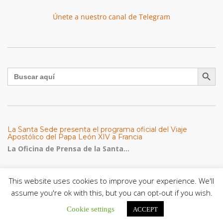
Únete a nuestro canal de Telegram
Botón de búsqu
Buscar:
La Santa Sede presenta el programa oficial del Viaje
Apostólico del Papa León XIV a Francia
La Oficina de Prensa de la Santa...
Diócesis de San Cristóbal celebró 416 años del Santo Cristo
This website uses cookies to improve your experience. We'll
de La Grita con un llamado a la solidaridad y la dignidad
humana
assume you're ok with this, but you can opt-out if you wish.
En el marco de la solemnidad por...
Cookie settings
ACCEPT
Diócesis de Guanare recibió a más de 70 sacerdotes para