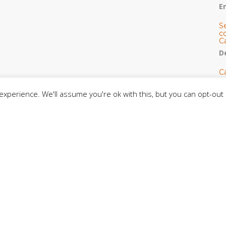
E
S
co
C
De
C
so
C
xperience. We'll assume you're ok with this, but you can opt-out 
C
J
t
L
C
CE
C