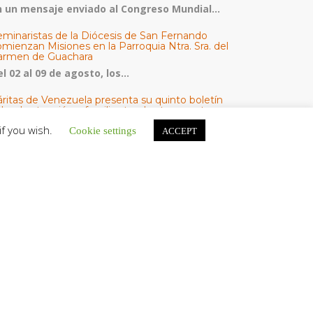
n un mensaje enviado al Congreso Mundial...
eminaristas de la Diócesis de San Fernando
mienzan Misiones en la Parroquia Ntra. Sra. del
armen de Guachara
l 02 al 09 de agosto, los...
áritas de Venezuela presenta su quinto boletín
bre la atención a familias tras los terremotos
áritas de Venezuela publicó este martes 4...
if you wish.
Cookie settings
ACCEPT
omisión Episcopal de Vida Consagrada por la
ornada Pro Orantibus: La vida contemplativa,
estimonio de fe y esperanza en Venezuela
a Iglesia en Venezuela celebra este jueves...
ATEGORÍAS
V Noticias
omunicado