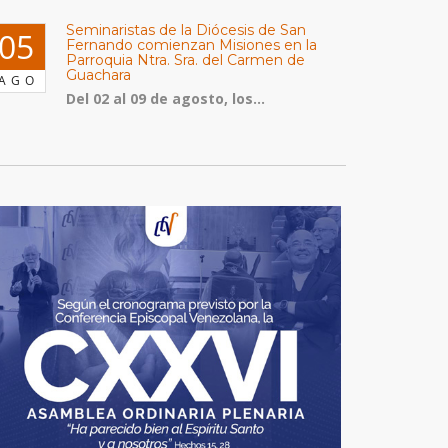
Seminaristas de la Diócesis de San
05
Fernando comienzan Misiones en la
Parroquia Ntra. Sra. del Carmen de
Guachara
AGO
Del 02 al 09 de agosto, los...