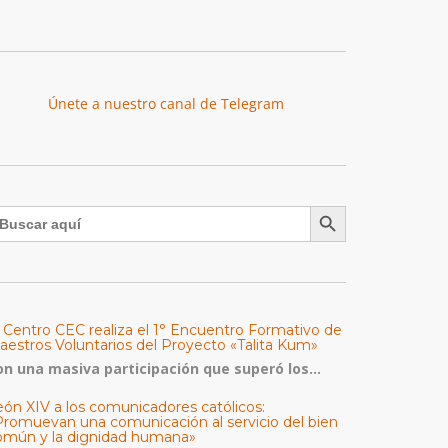
Únete a nuestro canal de Telegram
Botón de búsqueda
uscar:
l Centro CEC realiza el 1° Encuentro Formativo de
aestros Voluntarios del Proyecto «Talita Kum»
on una masiva participación que superó los...
eón XIV a los comunicadores católicos:
Promuevan una comunicación al servicio del bien
omún y la dignidad humana»