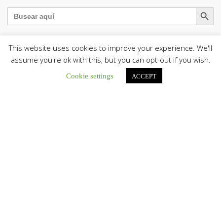
Botón de búsqu
Buscar:
This website uses cookies to improve your experience. We'll
assume you're ok with this, but you can opt-out if you wish.
La Santa Sede presenta el programa oficial del Viaje
Apostólico del Papa León XIV a Francia
Cookie settings
ACCEPT
La Oficina de Prensa de la Santa...
Diócesis de San Cristóbal celebró 416 años del Santo Cristo
de La Grita con un llamado a la solidaridad y la dignidad
humana
En el marco de la solemnidad por...
Diócesis de Guanare recibió a más de 70 sacerdotes para
retiro de la Renovación Carismática Católica de Venezuela
Diócesis de Guanare recibió a más de...
Cáritas Italiana se reunió con presidencia de la CEV y Cáritas
de Venezuela para conocer el trabajo humanitario por
terremotos del 24 de junio