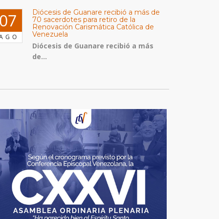
Diócesis de Guanare recibió a más de
07
70 sacerdotes para retiro de la
Renovación Carismática Católica de
Venezuela
AGO
Diócesis de Guanare recibió a más
de...