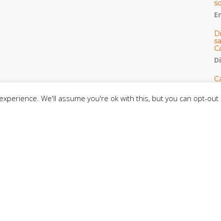
s
E
D
s
C
D
Cá
y 
h
xperience. We'll assume you're ok with this, but you can opt-out 
U
E
M
C
C
CE