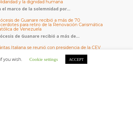
olidaridad y la dignidad humana
n el marco de la solemnidad por...
iócesis de Guanare recibió a más de 70
acerdotes para retiro de la Renovación Carismática
atólica de Venezuela
iócesis de Guanare recibió a más de...
ritas Italiana se reunió con presidencia de la CEV
Cáritas de Venezuela para conocer el trabajo
umanitario por terremotos del 24 de junio
if you wish.
Cookie settings
ACCEPT
na delegación encabezada por el padre Marco...
l Centro CEC realiza el 1° Encuentro Formativo de
aestros Voluntarios del Proyecto «Talita Kum»
on una masiva participación que superó los...
ATEGORÍAS
V Noticias