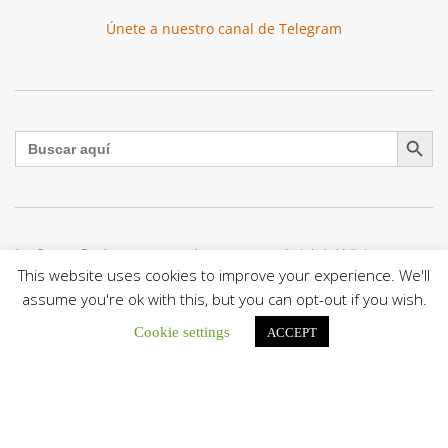
Únete a nuestro canal de Telegram
Botón de búsqu
Buscar:
La Santa Sede presenta el programa oficial del Viaje
Apostólico del Papa León XIV a Francia
This website uses cookies to improve your experience. We'll
La Oficina de Prensa de la Santa...
assume you're ok with this, but you can opt-out if you wish.
Cookie settings
ACCEPT
Diócesis de San Cristóbal celebró 416 años del Santo Cristo
de La Grita con un llamado a la solidaridad y la dignidad
humana
En el marco de la solemnidad por...
Diócesis de Guanare recibió a más de 70 sacerdotes para