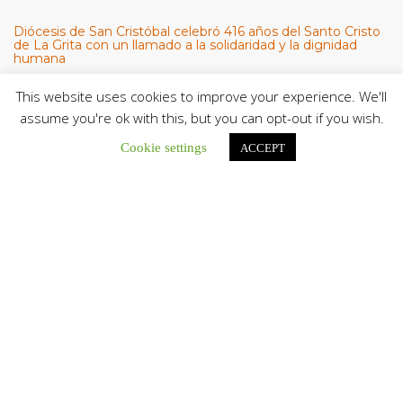
Diócesis de San Cristóbal celebró 416 años del Santo Cristo
de La Grita con un llamado a la solidaridad y la dignidad
humana
En el marco de la solemnidad por...
This website uses cookies to improve your experience. We'll
Diócesis de Guanare recibió a más de 70 sacerdotes para
assume you're ok with this, but you can opt-out if you wish.
retiro de la Renovación Carismática Católica de Venezuela
Cookie settings
Diócesis de Guanare recibió a más de...
ACCEPT
Cáritas Italiana se reunió con presidencia de la CEV y Cáritas
de Venezuela para conocer el trabajo humanitario por
terremotos del 24 de junio
Una delegación encabezada por el padre Marco...
El Centro CEC realiza el 1° Encuentro Formativo de
Maestros Voluntarios del Proyecto «Talita Kum»
Con una masiva participación que superó los...