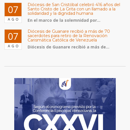
Diócesis de San Cristóbal celebró 416 años del
07
Santo Cristo de La Grita con un llamado a la
solidaridad y la dignidad humana
AGO
En el marco de la solemnidad por...
Diócesis de Guanare recibió a más de 70
07
sacerdotes para retiro de la Renovación
Carismática Católica de Venezuela
AGO
Diócesis de Guanare recibió a más de...