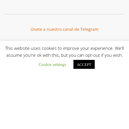
Únete a nuestro canal de Telegram
This website uses cookies to improve your experience. We'll
assume you're ok with this, but you can opt-out if you wish.
Botón de búsqu
Buscar:
Cookie settings
ACCEPT
El Centro CEC realiza el 1° Encuentro Formativo de
Maestros Voluntarios del Proyecto «Talita Kum»
Con una masiva participación que superó los...
León XIV a los comunicadores católicos: «Promuevan una
comunicación al servicio del bien común y la dignidad