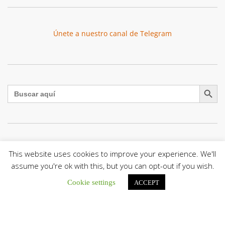
Únete a nuestro canal de Telegram
Botón de búsqu
Buscar:
El Centro CEC realiza el 1° Encuentro Formativo de
This website uses cookies to improve your experience. We'll
Maestros Voluntarios del Proyecto «Talita Kum»
assume you're ok with this, but you can opt-out if you wish.
Con una masiva participación que superó los...
Cookie settings
ACCEPT
León XIV a los comunicadores católicos: «Promuevan una
comunicación al servicio del bien común y la dignidad
humana»
En un mensaje enviado al Congreso Mundial...