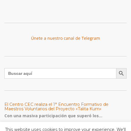
Únete a nuestro canal de Telegram
Botón de búsqu
Buscar:
El Centro CEC realiza el 1° Encuentro Formativo de
Maestros Voluntarios del Proyecto «Talita Kum»
Con una masiva participación que superó los...
This website uses cookies to improve your experience. We'll
León XIV a los comunicadores católicos: «Promuevan una