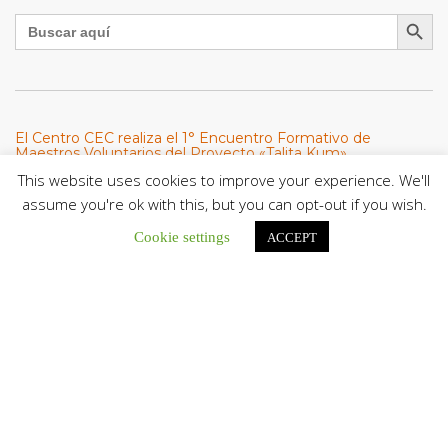
Botón de búsqu
Buscar:
El Centro CEC realiza el 1° Encuentro Formativo de
Maestros Voluntarios del Proyecto «Talita Kum»
Con una masiva participación que superó los...
This website uses cookies to improve your experience. We'll
assume you're ok with this, but you can opt-out if you wish.
León XIV a los comunicadores católicos: «Promuevan una
Cookie settings
ACCEPT
comunicación al servicio del bien común y la dignidad
humana»
En un mensaje enviado al Congreso Mundial...
Seminaristas de la Diócesis de San Fernando comienzan
Misiones en la Parroquia Ntra. Sra. del Carmen de Guachara
Del 02 al 09 de agosto, los...
Cáritas de Venezuela presenta su quinto boletín sobre la
atención a familias tras los terremotos