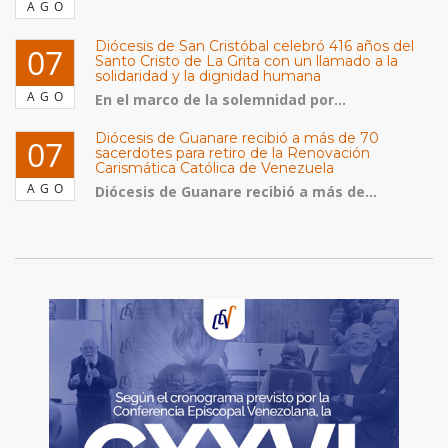
AGO
Diócesis de San Cristóbal celebró 416 años del
07
Santo Cristo de La Grita con un llamado a la
solidaridad y la dignidad humana
AGO
En el marco de la solemnidad por...
Diócesis de Guanare recibió a más de 70
07
sacerdotes para retiro de la Renovación
Carismática Católica de Venezuela
AGO
Diócesis de Guanare recibió a más de...