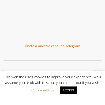
Únete a nuestro canal de Telegram
Botón de búsqu
Buscar:
This website uses cookies to improve your experience. We'll
assume you're ok with this, but you can opt-out if you wish.
Cookie settings
ACCEPT
La Santa Sede presenta el programa oficial del Viaje
Apostólico del Papa León XIV a Francia