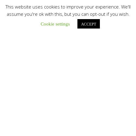
This website uses cookies to improve your experience. We'll
Botón de búsqu
Buscar:
assume you're ok with this, but you can opt-out if you wish.
Cookie settings
ACCEPT
La Santa Sede presenta el programa oficial del Viaje
Apostólico del Papa León XIV a Francia
La Oficina de Prensa de la Santa...
Diócesis de San Cristóbal celebró 416 años del Santo Cristo
de La Grita con un llamado a la solidaridad y la dignidad
humana
En el marco de la solemnidad por...
Diócesis de Guanare recibió a más de 70 sacerdotes para
retiro de la Renovación Carismática Católica de Venezuela
Diócesis de Guanare recibió a más de...
Cáritas Italiana se reunió con presidencia de la CEV y Cáritas
de Venezuela para conocer el trabajo humanitario por