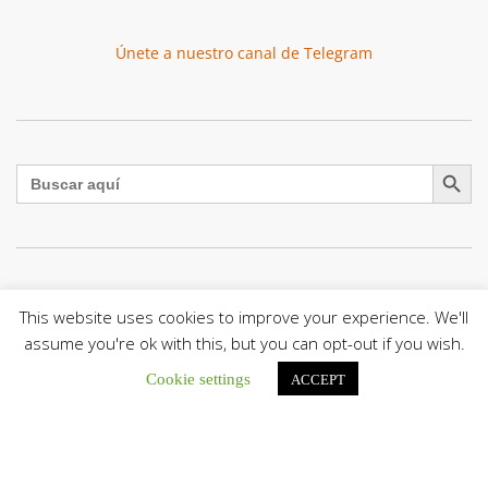
Únete a nuestro canal de Telegram
Botón de búsqu
Buscar:
El Centro CEC realiza el 1° Encuentro Formativo de
This website uses cookies to improve your experience. We'll
Maestros Voluntarios del Proyecto «Talita Kum»
Con una masiva participación que superó los...
assume you're ok with this, but you can opt-out if you wish.
Cookie settings
ACCEPT
León XIV a los comunicadores católicos: «Promuevan una
comunicación al servicio del bien común y la dignidad
humana»
En un mensaje enviado al Congreso Mundial...