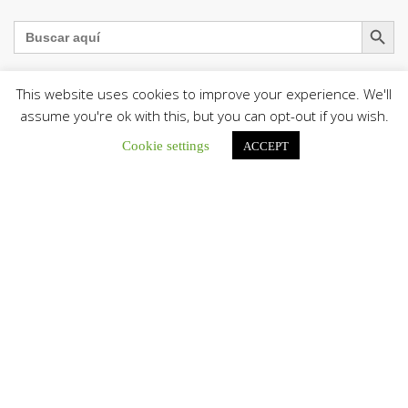
Botón de búsqu
Buscar:
This website uses cookies to improve your experience. We'll
assume you're ok with this, but you can opt-out if you wish.
La Santa Sede presenta el programa oficial del Viaje
Cookie settings
Apostólico del Papa León XIV a Francia
ACCEPT
La Oficina de Prensa de la Santa...
Diócesis de San Cristóbal celebró 416 años del Santo Cristo
de La Grita con un llamado a la solidaridad y la dignidad
humana
En el marco de la solemnidad por...
Diócesis de Guanare recibió a más de 70 sacerdotes para
retiro de la Renovación Carismática Católica de Venezuela
Diócesis de Guanare recibió a más de...
Cáritas Italiana se reunió con presidencia de la CEV y Cáritas
de Venezuela para conocer el trabajo humanitario por